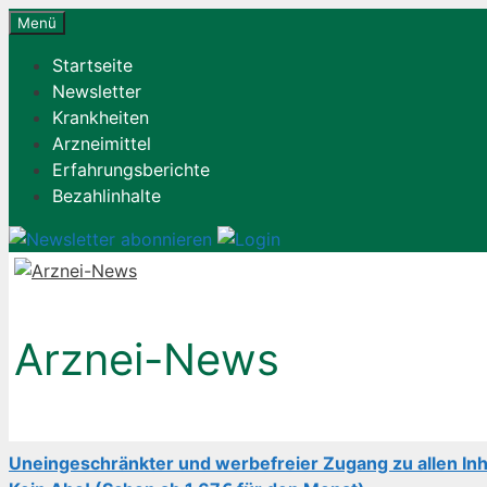
Zum
Menü
Inhalt
Startseite
springen
Newsletter
Krankheiten
Arzneimittel
Erfahrungsberichte
Bezahlinhalte
Arznei-News
Uneingeschränkter und werbefreier Zugang zu allen Inh