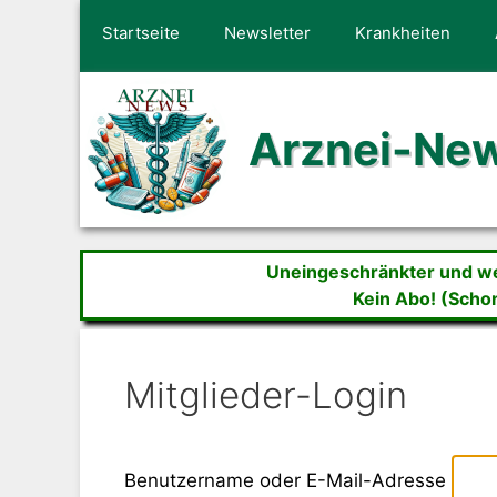
Zum
Startseite
Newsletter
Krankheiten
Inhalt
springen
Arznei-Ne
Uneingeschränkter und wer
Kein Abo! (Scho
Mitglieder-Login
Benutzername oder E-Mail-Adresse