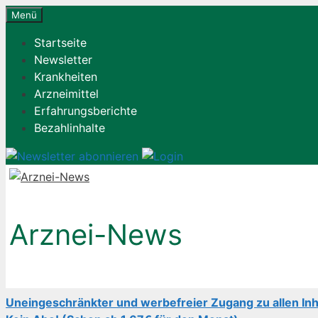
Zum
Menü
Inhalt
Startseite
springen
Newsletter
Krankheiten
Arzneimittel
Erfahrungsberichte
Bezahlinhalte
Arznei-News
Uneingeschränkter und werbefreier Zugang zu allen Inh