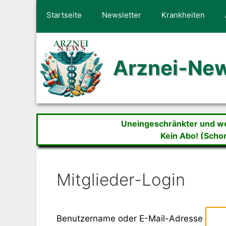
Zum
Startseite
Newsletter
Krankheiten
Inhalt
springen
Arznei-Ne
Uneingeschränkter und wer
Kein Abo! (Scho
Mitglieder-Login
Benutzername oder E-Mail-Adresse