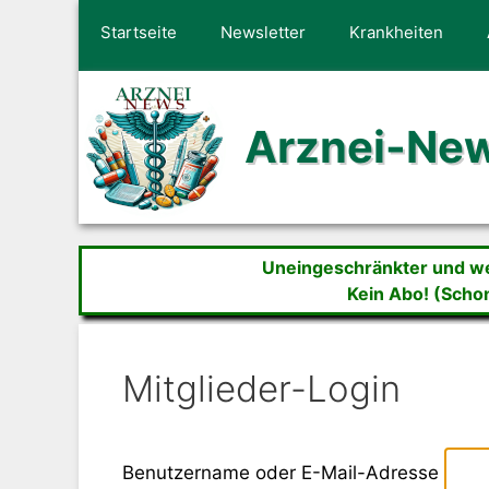
Zum
Startseite
Newsletter
Krankheiten
Inhalt
springen
Arznei-Ne
Uneingeschränkter und wer
Kein Abo! (Scho
Mitglieder-Login
Benutzername oder E-Mail-Adresse