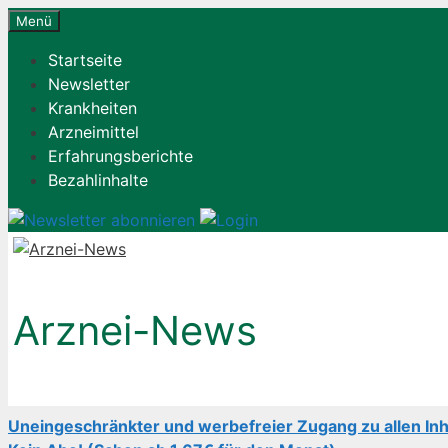
Zum
Menü
Inhalt
Startseite
springen
Newsletter
Krankheiten
Arzneimittel
Erfahrungsberichte
Bezahlinhalte
Arznei-News
Uneingeschränkter und werbefreier Zugang zu allen Inh