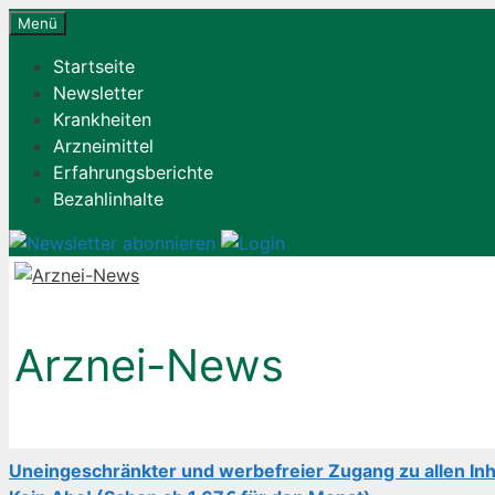
Zum
Menü
Inhalt
Startseite
springen
Newsletter
Krankheiten
Arzneimittel
Erfahrungsberichte
Bezahlinhalte
Arznei-News
Uneingeschränkter und werbefreier Zugang zu allen Inh