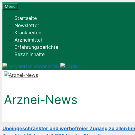
Zum
Menü
Inhalt
Startseite
springen
Newsletter
Krankheiten
Arzneimittel
Erfahrungsberichte
Bezahlinhalte
Arznei-News
Uneingeschränkter und werbefreier Zugang zu allen Inh