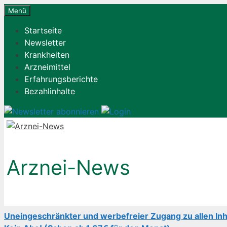
Zum
Menü
Inhalt
Startseite
springen
Newsletter
Krankheiten
Arzneimittel
Erfahrungsberichte
Bezahlinhalte
Arznei-News
Uneingeschränkter und werbefreier Zugang zu allen Inh