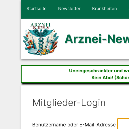
Zum
Startseite
Newsletter
Krankheiten
Inhalt
springen
Arznei-Ne
Uneingeschränkter und wer
Kein Abo! (Scho
Mitglieder-Login
Benutzername oder E-Mail-Adresse