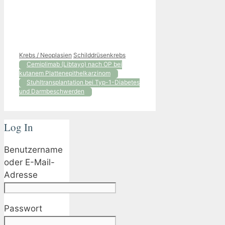
Kategorien
Schlagwörter
Krebs / Neoplasien
Schilddrüsenkrebs
Cemiplimab (Libtayo) nach OP bei
kutanem Plattenepithelkarzinom
Stuhltransplantation bei Typ-1-Diabetes
und Darmbeschwerden
Log In
Benutzername
oder E-Mail-
Adresse
Passwort