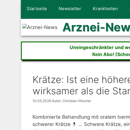
Zum
Startseite
Newsletter
Krankheiten
Inhalt
springen
Arznei-Ne
Uneingeschränkter und wer
Kein Abo! (Scho
Krätze: Ist eine höher
wirksamer als die Sta
10.05.2026
Autor: Christian Hilscher
Kombinierte Behandlung mit oralem Iverm
schwerer Krätze 💊 … Schwere Krätze, ein