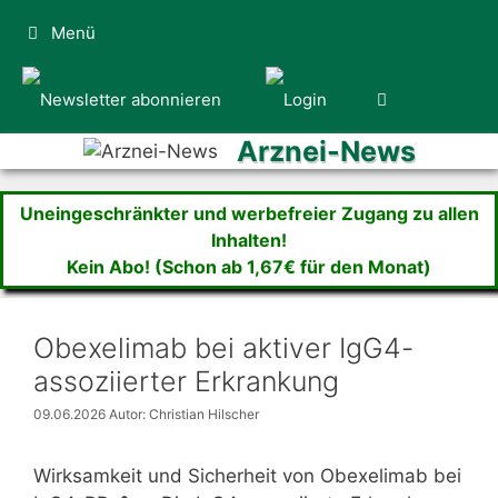
Zum
Menü
Inhalt
springen
Arznei-News
Uneingeschränkter und werbefreier Zugang zu allen
Inhalten!
Kein Abo! (Schon ab 1,67€ für den Monat)
Obexelimab bei aktiver IgG4-
assoziierter Erkrankung
09.06.2026
Autor: Christian Hilscher
Wirksamkeit und Sicherheit von Obexelimab bei