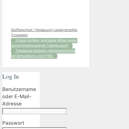
Kategorien
Schlagwörter
Stoffwechsel / Verdauung
Lipodystrophie
,
Tirzepatid
3 neue sichere, wirksame Mittel gegen
arzneimittelresistente Tuberkulose?
Trinkbares Ketamin vielversprechend
bei Behandlung von PTBS
Log In
Benutzername
oder E-Mail-
Adresse
Passwort