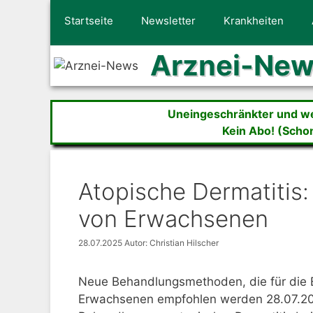
Zum
Startseite
Newsletter
Krankheiten
Inhalt
springen
Arznei-Ne
Uneingeschränkter und wer
Kein Abo! (Scho
Atopische Dermatitis:
von Erwachsenen
28.07.2025
Autor: Christian Hilscher
Neue Behandlungsmethoden, die für die B
Erwachsenen empfohlen werden 28.07.2025 