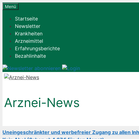
Zum
Menü
Inhalt
Startseite
springen
Newsletter
Krankheiten
Arzneimittel
Erfahrungsberichte
Bezahlinhalte
Arznei-News
Uneingeschränkter und werbefreier Zugang zu allen Inh