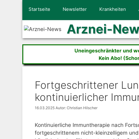
Zum
Startseite
Newsletter
Krankheiten
Inhalt
springen
Arznei-Ne
Uneingeschränkter und wer
Kein Abo! (Scho
Fortgeschrittener Lu
kontinuierlicher Immu
16.03.2025
Autor: Christian Hilscher
Kontinuierliche Immuntherapie nach Fortsc
fortgeschrittenem nicht-kleinzelligem un