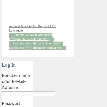
Kategorien
Schlagwörter
Antiinfektiva / Impfstoffe
HIV / AIDS
,
Lamivudin
Pflanzen-Alkaloid verbessert
Erfolgsquote bei Nikotinentzug
Psoriasis-Arthritis: Ist Golimumab plus
Methotrexat im Frühstadium wirksamer?
Log In
Benutzername
oder E-Mail-
Adresse
Passwort