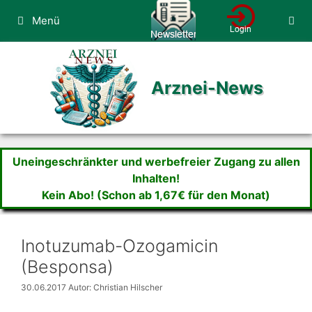
Zum
Menü
Inhalt
springen
Arznei-News
Uneingeschränkter und werbefreier Zugang zu allen
Inhalten!
Kein Abo! (Schon ab 1,67€ für den Monat)
Inotuzumab-Ozogamicin
(Besponsa)
30.06.2017
Autor: Christian Hilscher