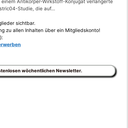
 einem Antikörper-Wirkstoff-Konjugat verlängerte
tric04-Studie, die auf…
lieder sichtbar.
 zu allen Inhalten über ein Mitgliedskonto!
):
 erwerben
stenlosen wöchentlichen Newsletter.