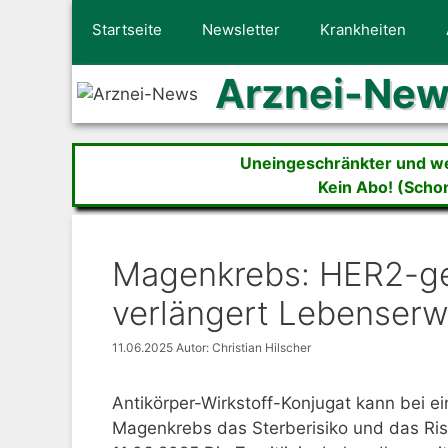
Zum
Startseite
Newsletter
Krankheiten
Inhalt
springen
Arznei-Ne
Uneingeschränkter und wer
Kein Abo! (Scho
Magenkrebs: HER2-ge
verlängert Lebenser
11.06.2025
Autor: Christian Hilscher
Antikörper-Wirkstoff-Konjugat kann bei e
Magenkrebs das Sterberisiko und das Risi