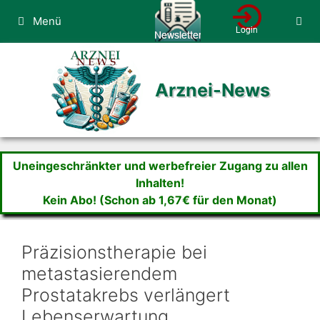
Zum
Menü
Inhalt
springen
Arznei-News
Uneingeschränkter und werbefreier Zugang zu allen
Inhalten!
Kein Abo! (Schon ab 1,67€ für den Monat)
Präzisionstherapie bei
metastasierendem
Prostatakrebs verlängert
Lebenserwartung