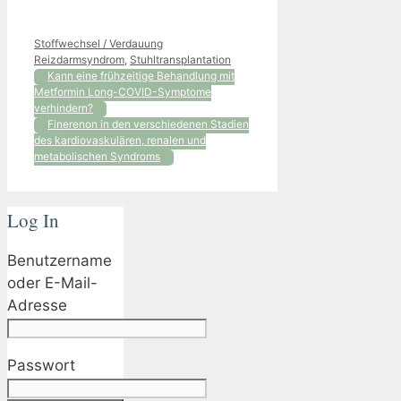
Kategorien
Schlagwörter
Stoffwechsel / Verdauung
Reizdarmsyndrom
,
Stuhltransplantation
Kann eine frühzeitige Behandlung mit
Metformin Long-COVID-Symptome
verhindern?
Finerenon in den verschiedenen Stadien
des kardiovaskulären, renalen und
metabolischen Syndroms
Log In
Benutzername
oder E-Mail-
Adresse
Passwort