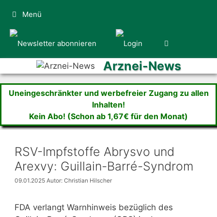
Zum
Menü
Inhalt
springen
Arznei-News
Uneingeschränkter und werbefreier Zugang zu allen
Inhalten!
Kein Abo! (Schon ab 1,67€ für den Monat)
RSV-Impfstoffe Abrysvo und
Arexvy: Guillain-Barré-Syndrom
09.01.2025
Autor: Christian Hilscher
FDA verlangt Warnhinweis bezüglich des