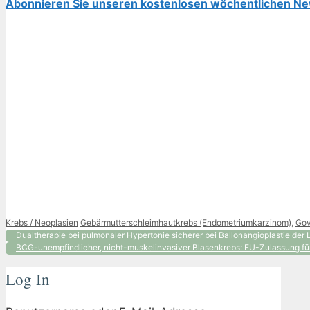
Abonnieren Sie unseren kostenlosen wöchentlichen Ne
Kategorien
Schlagwörter
Krebs / Neoplasien
Gebärmutterschleimhautkrebs (Endometriumkarzinom)
,
Gov
Dualtherapie bei pulmonaler Hypertonie sicherer bei Ballonangioplastie der
BCG-unempfindlicher, nicht-muskelinvasiver Blasenkrebs: EU-Zulassung 
Log In