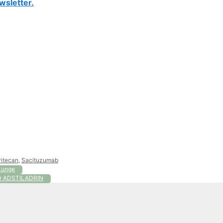
wsletter.
itecan
,
Sacituzumab
 Lunge
für ADSTILADRIN