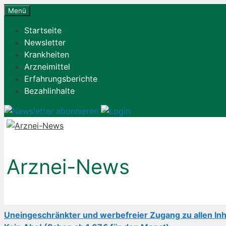
Zum
Menü
Inhalt
Startseite
springen
Newsletter
Krankheiten
Arzneimittel
Erfahrungsberichte
Bezahlinhalte
Arznei-News
Uneingeschränkter und werbefreier Zugang zu allen Inh