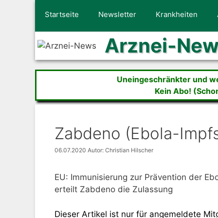
Zum
Startseite
Newsletter
Krankheiten
Inhalt
springen
Arznei-Ne
Uneingeschränkter und wer
Kein Abo! (Scho
Zabdeno (Ebola-Impf
06.07.2020
Autor: Christian Hilscher
EU: Immunisierung zur Prävention der Eb
erteilt Zabdeno die Zulassung
Dieser Artikel ist nur für angemeldete Mitg