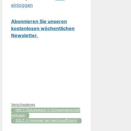
einloggen
Abonnieren Sie unseren
kostenlosen wöchentlichen
Newsletter.
Kategorien
Verschiedenes
HIV-1: Dolutegravir in Schwangerschaft
wirksam
SGLT-2-Hemmer bei Herzinsuffizienz