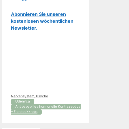
Abonnieren Sie unseren
kostenlosen wöchentlichen
Newsletter.
Kategorien
Nervensystem, Psyche
Udenyca
Antibabypille / hormonelle Kontrazeptiva
– Eierstockkrebs