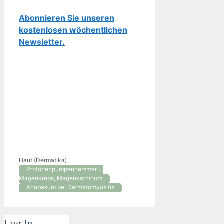
Abonnieren Sie unseren
kostenlosen wöchentlichen
Newsletter.
Kategorien
Haut (Dermatika)
Protonenpumpenhemmer u.
Magenkrebs, Magenkarzinom
Anabasum bei Dermatomyositis
Log In