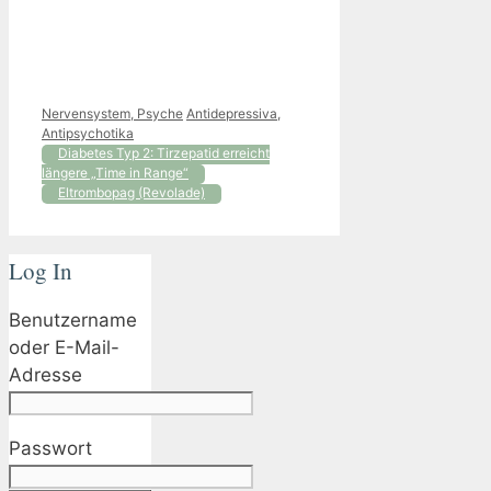
Kategorien
Schlagwörter
Nervensystem, Psyche
Antidepressiva
,
Antipsychotika
Diabetes Typ 2: Tirzepatid erreicht
längere „Time in Range“
Eltrombopag (Revolade)
Log In
Benutzername
oder E-Mail-
Adresse
Passwort