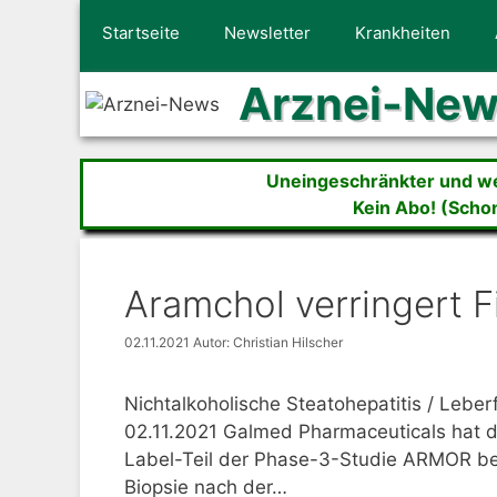
Zum
Startseite
Newsletter
Krankheiten
Inhalt
springen
Arznei-Ne
Uneingeschränkter und wer
Kein Abo! (Scho
Aramchol verringert F
02.11.2021
Autor: Christian Hilscher
Nichtalkoholische Steatohepatitis / Leber
02.11.2021 Galmed Pharmaceuticals hat d
Label-Teil der Phase-3-Studie ARMOR be
Biopsie nach der…