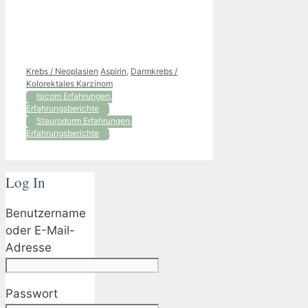
Kategorien
Schlagwörter
Krebs / Neoplasien
Aspirin
,
Darmkrebs /
Kolorektales Karzinom
Isicom Erfahrungen,
Erfahrungsberichte
Staurodorm Erfahrungen,
Erfahrungsberichte
Log In
Benutzername
oder E-Mail-
Adresse
Passwort