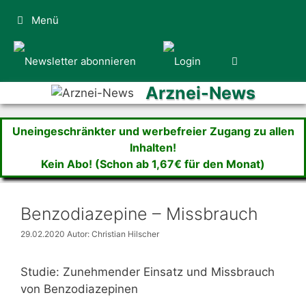
Zum
Menü
Inhalt
springen
Arznei-News
Uneingeschränkter und werbefreier Zugang zu allen
Inhalten!
Kein Abo! (Schon ab 1,67€ für den Monat)
Benzodiazepine – Missbrauch
29.02.2020
Autor: Christian Hilscher
Studie: Zunehmender Einsatz und Missbrauch
von Benzodiazepinen