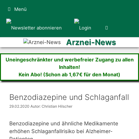
Zum
Menü
Inhalt
springen
Arznei-News
Uneingeschränkter und werbefreier Zugang zu allen
Inhalten!
Kein Abo! (Schon ab 1,67€ für den Monat)
Benzodiazepine und Schlaganfall
29.02.2020
Autor: Christian Hilscher
Benzodiazepine und ähnliche Medikamente
erhöhen Schlaganfallrisiko bei Alzheimer-