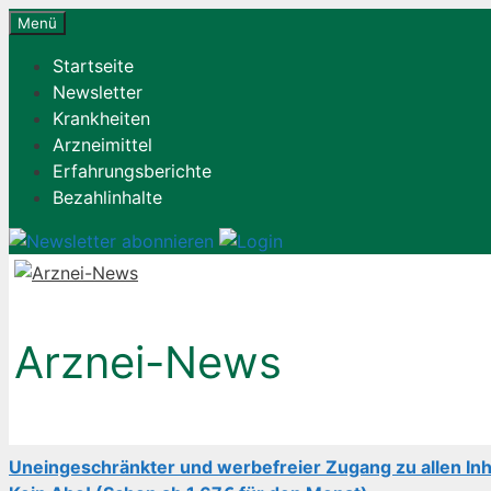
Zum
Menü
Inhalt
Startseite
springen
Newsletter
Krankheiten
Arzneimittel
Erfahrungsberichte
Bezahlinhalte
Arznei-News
Uneingeschränkter und werbefreier Zugang zu allen Inh