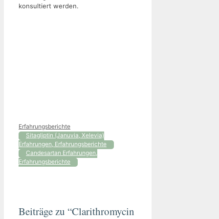
konsultiert werden.
Kategorien
Erfahrungsberichte
Sitagliptin (Januvia, Xelevia)
Erfahrungen, Erfahrungsberichte
Candesartan Erfahrungen,
Erfahrungsberichte
Beiträge zu “Clarithromycin