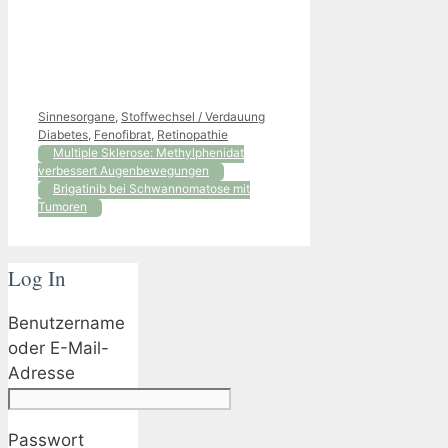
Kategorien
Schlagwörter
Sinnesorgane
,
Stoffwechsel / Verdauung
Diabetes
,
Fenofibrat
,
Retinopathie
Multiple Sklerose: Methylphenidat
verbessert Augenbewegungen
Brigatinib bei Schwannomatose mit
Tumoren
Log In
Benutzername
oder E-Mail-
Adresse
Passwort