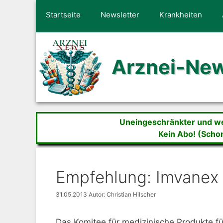
Zum
Startseite
Newsletter
Krankheiten
Inhalt
springen
Arznei-Ne
Uneingeschränkter und wer
Kein Abo! (Scho
Empfehlung: Imvanex
31.05.2013
Autor: Christian Hilscher
Das Komitee für medizinische Produkte 