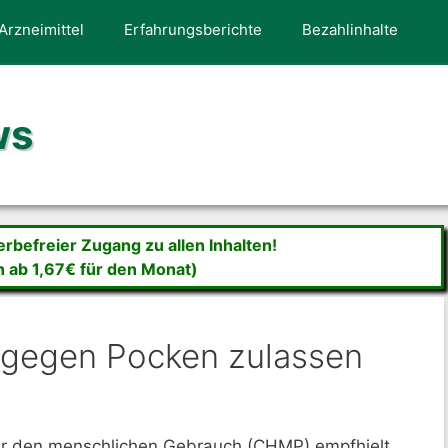
Arzneimittel
Erfahrungsberichte
Bezahlinhalte
ws
befreier Zugang zu allen Inhalten!
n ab 1,67€ für den Monat)
 gegen Pocken zulassen
für den menschlichen Gebrauch (CHMP) empfhielt