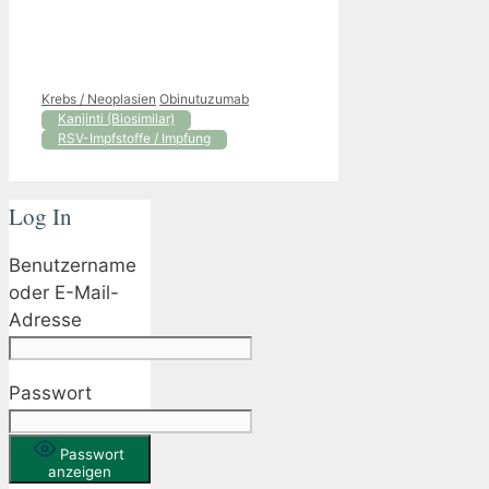
Kategorien
Schlagwörter
Krebs / Neoplasien
Obinutuzumab
Kanjinti (Biosimilar)
RSV-Impfstoffe / Impfung
Log In
Benutzername
oder E-Mail-
Adresse
Passwort
Passwort
anzeigen