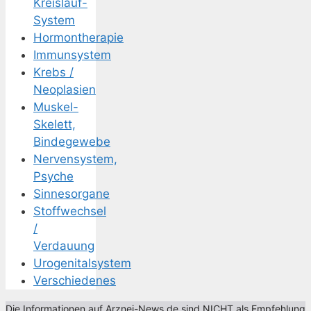
Kreislauf-
System
Hormontherapie
Immunsystem
Krebs /
Neoplasien
Muskel-
Skelett,
Bindegewebe
Nervensystem,
Psyche
Sinnesorgane
Stoffwechsel
/
Verdauung
Urogenitalsystem
Verschiedenes
Die Informationen auf Arznei-News.de sind NICHT als Empfehlung