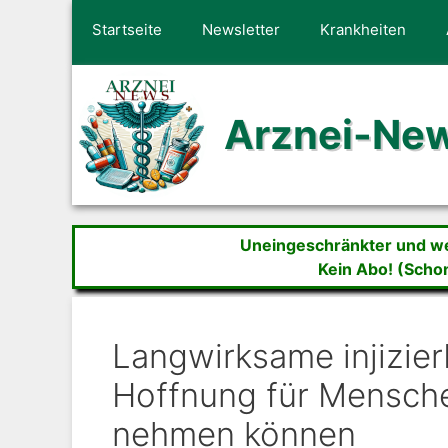
Zum
Startseite
Newsletter
Krankheiten
Inhalt
springen
Arznei-Ne
Uneingeschränkter und wer
Kein Abo! (Scho
Langwirksame injizier
Hoffnung für Mensche
nehmen können