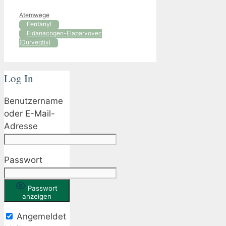
Kategorien
Atemwege
Fentanyl
Fidanacogen-Elaparvovec
(Durveqtix)
Log In
Benutzername
oder E-Mail-
Adresse
Passwort
Passwort
anzeigen
Angemeldet