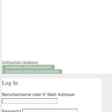
Kategorien
Stoffwechsel / Verdauung
Clorazepat / Dikaliumclorazepat
Durvalumab (Imfinzi) bei Mesotheliom
Log In
Benutzername oder E-Mail-Adresse
Passwort