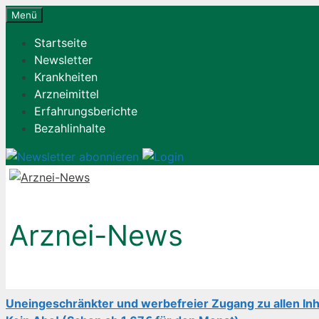
Zum
Menü
Inhalt
Startseite
springen
Newsletter
Krankheiten
Arzneimittel
Erfahrungsberichte
Bezahlinhalte
Arznei-News
Uneingeschränkter und werbefreier Zugang zu allen Inh