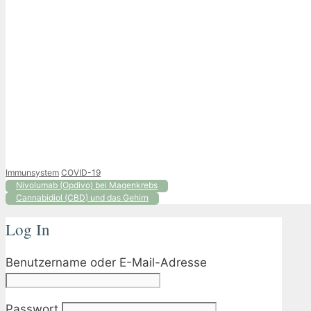
Kategorien
Schlagwörter
Immunsystem
COVID-19
Nivolumab (Opdivo) bei Magenkrebs
Cannabidiol (CBD) und das Gehirn
Log In
Benutzername oder E-Mail-Adresse
Passwort