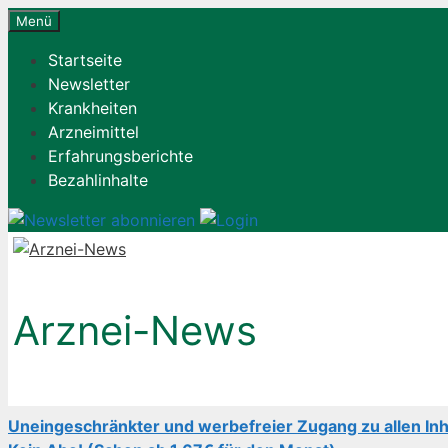
Zum
Menü
Inhalt
Startseite
springen
Newsletter
Krankheiten
Arzneimittel
Erfahrungsberichte
Bezahlinhalte
Arznei-News
Uneingeschränkter und werbefreier Zugang zu allen Inh