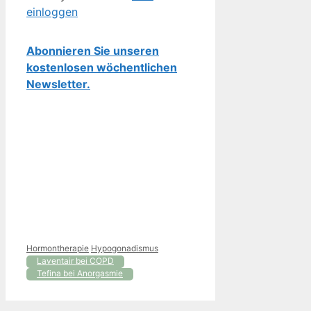
einloggen
Abonnieren Sie unseren
kostenlosen wöchentlichen
Newsletter.
Kategorien
Schlagwörter
Hormontherapie
Hypogonadismus
Laventair bei COPD
Tefina bei Anorgasmie