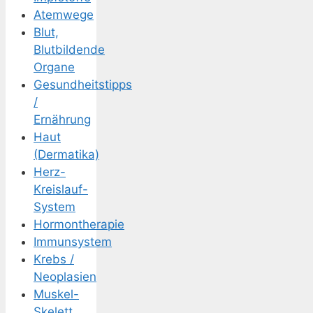
Atemwege
Blut,
Blutbildende
Organe
Gesundheitstipps
/
Ernährung
Haut
(Dermatika)
Herz-
Kreislauf-
System
Hormontherapie
Immunsystem
Krebs /
Neoplasien
Muskel-
Skelett,