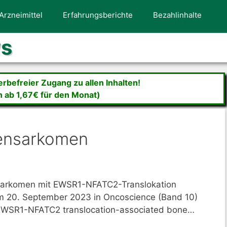
Arzneimittel
Erfahrungsberichte
Bezahlinhalte
ws
befreier Zugang zu allen Inhalten!
n ab 1,67€ für den Monat)
ensarkomen
sarkomen mit EWSR1-NFATC2-Translokation
am 20. September 2023 in Oncoscience (Band 10)
in EWSR1-NFATC2 translocation-associated bone…