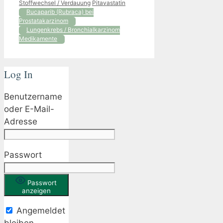
Kategorien
Schlagwörter
Stoffwechsel / Verdauung
Pitavastatin
Rucaparib (Rubraca) bei
Prostatakarzinom
Lungenkrebs / Bronchialkarzinom
Medikamente
Log In
Benutzername
oder E-Mail-
Adresse
Passwort
Passwort
anzeigen
Angemeldet