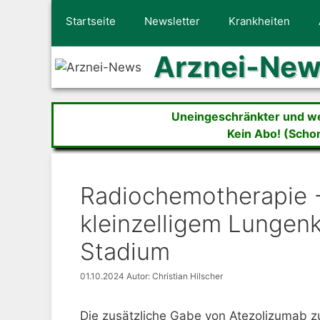
Zum
Startseite
Newsletter
Krankheiten
Inhalt
springen
Arznei-Ne
Uneingeschränkter und wer
Kein Abo! (Scho
Radiochemotherapie 
kleinzelligem Lungenk
Stadium
01.10.2024
Autor: Christian Hilscher
Die zusätzliche Gabe von Atezolizumab z