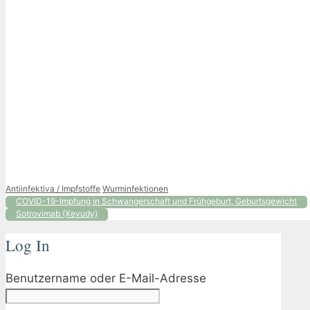
Kategorien
Schlagwörter
Antiinfektiva / Impfstoffe
Wurminfektionen
COVID-19-Impfung in Schwangerschaft und Frühgeburt, Geburtsgewicht
Sotrovimab (Xevudy)
Log In
Benutzername oder E-Mail-Adresse