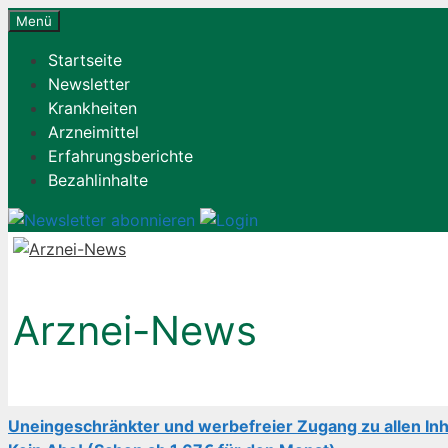
Zum
Menü
Inhalt
Startseite
springen
Newsletter
Krankheiten
Arzneimittel
Erfahrungsberichte
Bezahlinhalte
Arznei-News
Uneingeschränkter und werbefreier Zugang zu allen Inh