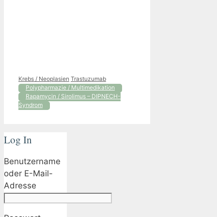
Kategorien
Schlagwörter
Krebs / Neoplasien
Trastuzumab
Polypharmazie / Multimedikation
Rapamycin / Sirolimus – DIPNECH-
Syndrom
Log In
Benutzername
oder E-Mail-
Adresse