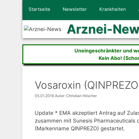
Zum
Startseite
Newsletter
Krankheiten
Inhalt
springen
Arznei-Ne
Uneingeschränkter und wer
Kein Abo! (Scho
Vosaroxin (QINPREZO
05.01.2016
Autor: Christian Hilscher
Update * EMA akzeptiert Antrag auf Zula
zusammen mit Sunesis Pharmaceuticals 
(Markenname QINPREZO) gestartet.