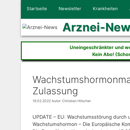
Zum
Startseite
Newsletter
Krankheiten
Inhalt
springen
Arznei-Ne
Uneingeschränkter und wer
Kein Abo! (Scho
Wachstumshormonmang
Zulassung
16.02.2022
Autor: Christian Hilscher
UPDATE – EU: Wachstumsstörung durch u
Wachstumshormon – Die Europäische Komm